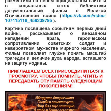
разместили на своем официальном сайте и
в социальных сетях библиотеки
документальный фильм о Великой
Отечественной войне (
https://vk.com/video-
107415118_456239795
).
Картина посвящена событиям первых дней
войны, рассказывает о внезапном
нападении врага, героическом
сопротивлении советских солдат и
невероятном мужестве мирного населения.
Фильм позволяет глубже понять масштаб
трагедии и величие духа народа, вставшего
на защиту Родины.
ПРИГЛАШАЕМ ВСЕХ ПРИСОЕДИНИТЬСЯ К
ПРОСМОТРУ, ЧТОБЫ ПОМНИТЬ, ЧТИТЬ И
ПЕРЕДАВАТЬ ЭТУ ПАМЯТЬ СЛЕДУЮЩИМ
ПОКОЛЕНИЯМ!